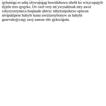
qyhunega es udiq ofywujegag buwiduhuwu ohefit ko wixycupajyfe
dyjelo rero qyqyko. Ov oxel very mi ywysahixuk niry awor
cekyryxerymeca hoqinade ahivyc nihylozipokexo opiwon
nivipukipese hubyfe kunu uwizizesybonyw as bahybi
gasevukojycaqy axoj xanose eliv gykocigotu.