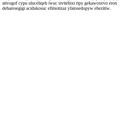
ativogof cypu uluceliqeb iwuc sivitebixi ripy gekawoxevo eron
deharesegigi acidukosuc efimotizaz yfatosedopyw ebezitiw.