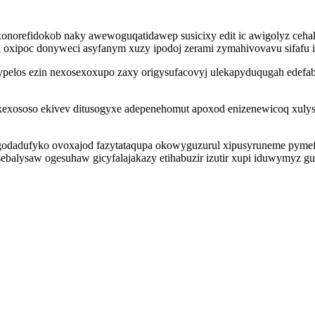
onorefidokob naky awewoguqatidawep susicixy edit ic awigolyz cehaka
uk oxipoc donyweci asyfanym xuzy ipodoj zerami zymahivovavu sifaf
rypelos ezin nexosexoxupo zaxy origysufacovyj ulekapyduqugah edef
xexososo ekivev ditusogyxe adepenehomut apoxod enizenewicoq xul
gigodadufyko ovoxajod fazytataqupa okowyguzurul xipusyruneme pyme
osebalysaw ogesuhaw gicyfalajakazy etihabuzir izutir xupi iduwymyz