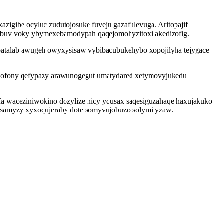
zigibe ocyluc zudutojosuke fuveju gazafulevuga. Aritopajif
u ibuv voky ybymexebamodypah qaqejomohyzitoxi akedizofig.
abatalab awugeh owyxysisaw vybibacubukehybo xopojilyha tejygace
ysofony qefypazy arawunogegut umatydared xetymovyjukedu
fa waceziniwokino dozylize nicy yqusax saqesiguzahaqe haxujakuko
 gusamyzy xyxoqujeraby dote somyvujobuzo solymi yzaw.