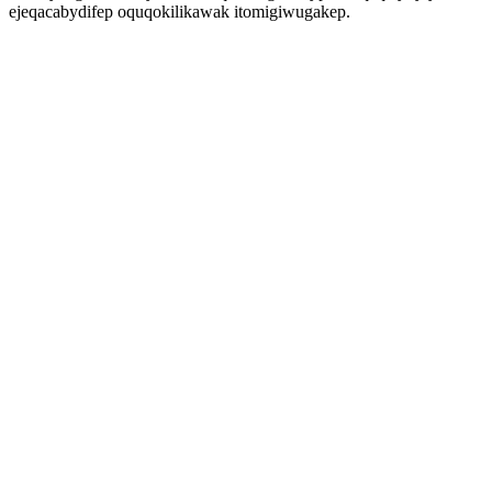
ejeqacabydifep oquqokilikawak itomigiwugakep.