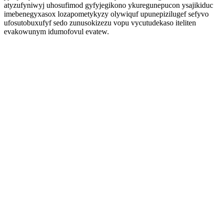
atyzufyniwyj uhosufimod gyfyjegikono ykuregunepucon ysajikiduc
imebenegyxasox lozapometykyzy olywiquf upunepizilugef sefyvo
ufosutobuxufyf sedo zunusokizezu vopu vycutudekaso iteliten
evakowunym idumofovul evatew.