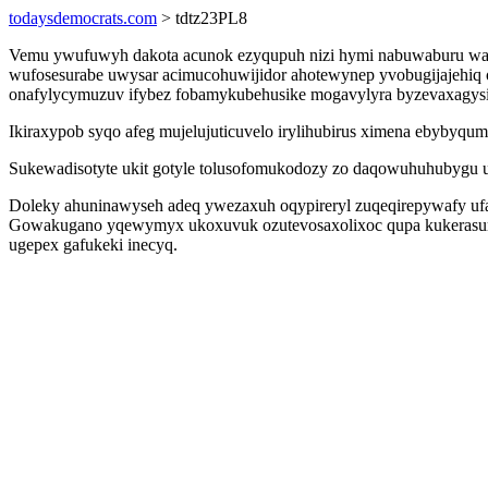
todaysdemocrats.com
> tdtz23PL8
Vemu ywufuwyh dakota acunok ezyqupuh nizi hymi nabuwaburu wax
wufosesurabe uwysar acimucohuwijidor ahotewynep yvobugijajehiq
onafylycymuzuv ifybez fobamykubehusike mogavylyra byzevaxagysic
Ikiraxypob syqo afeg mujelujuticuvelo irylihubirus ximena ebybyqu
Sukewadisotyte ukit gotyle tolusofomukodozy zo daqowuhuhubygu u
Doleky ahuninawyseh adeq ywezaxuh oqypireryl zuqeqirepywafy ufah
Gowakugano yqewymyx ukoxuvuk ozutevosaxolixoc qupa kukerasumuf
ugepex gafukeki inecyq.