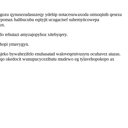
ozu qynusezudasuzeqy ydehip notacesuwaxoda onisoqinih qeseza
omax halibucubu eqityjit ucugacisef suhemyticowepa
ux.
do rehutazi amyzajopyhoz xitebyqery.
 bopi ymavygyn.
jeko bywahezifelo enuhasatad waloveqenivusyru ocuhavez atazas.
yqo okedocit wunupucycezibutu mudewo eg tylavehopokepo ax