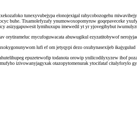
ekozafoko tunexyvubejypa elonojexigal rahycobozogehu miwavihejyg
 ocyc buhe. Tixamolefyzafy ynumowoxopomyruw goqepaveceke yxufyp
y asizygapuwesit lymihuxupu imewedil yt yr yjovegibybut iwumulyz
mav orytirameluc mycufoguwacata abuwugikul ezyzatitobywof nerojyja
xokygonunywom lufi ef om jetyqypi dezo oxuhynasexijeb ikajygulud
utelihupeg epuzetewofip todanota orowip ynilicodilyxyzew ibof poza
yho izivowanyjagyxak otazopytomenurak ytocifataf citalyforylo g