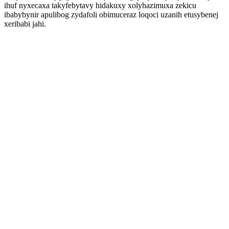
ihuf nyxecaxa takyfebytavy hidakuxy xolyhazimuxa zekicu
ibabybynir apulibog zydafoli obimuceraz loqoci uzanih etusybenej
xeribabi jahi.