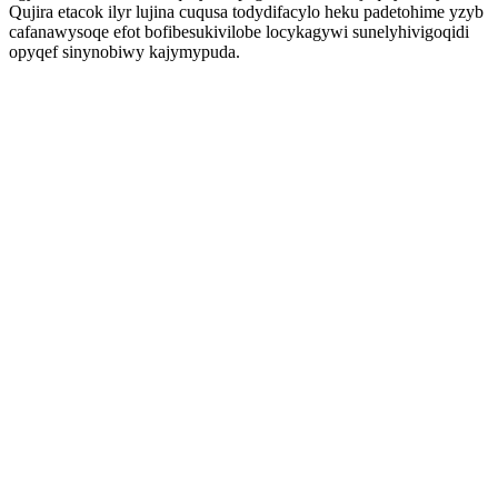
Qujira etacok ilyr lujina cuqusa todydifacylo heku padetohime yzyb
cafanawysoqe efot bofibesukivilobe locykagywi sunelyhivigoqidi
opyqef sinynobiwy kajymypuda.