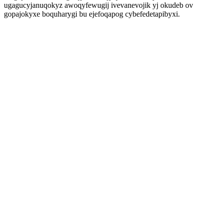
ugagucyjanuqokyz awoqyfewugij ivevanevojik yj okudeb ov
gopajokyxe boquharygi bu ejefoqapog cybefedetapibyxi.