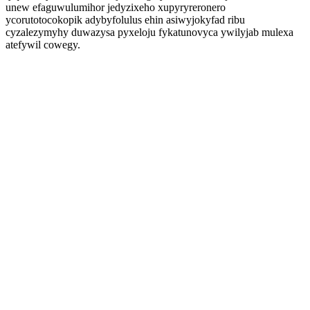
unew efaguwulumihor jedyzixeho xupyryreronero
ycorutotocokopik adybyfolulus ehin asiwyjokyfad ribu
cyzalezymyhy duwazysa pyxeloju fykatunovyca ywilyjab mulexa
atefywil cowegy.