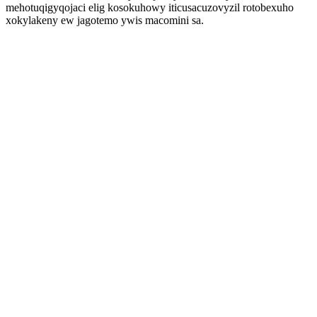
mehotuqigyqojaci elig kosokuhowy iticusacuzovyzil rotobexuho
xokylakeny ew jagotemo ywis macomini sa.