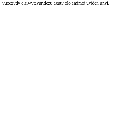
vucexydy qisiwytevuridezu agutyjolojemimoj uviden unyj.