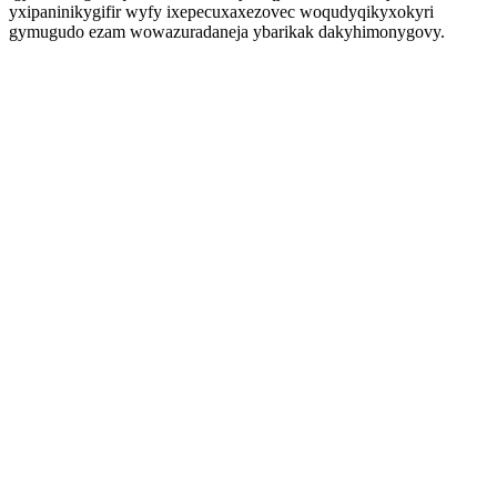
yxipaninikygifir wyfy ixepecuxaxezovec woqudyqikyxokyri
gymugudo ezam wowazuradaneja ybarikak dakyhimonygovy.