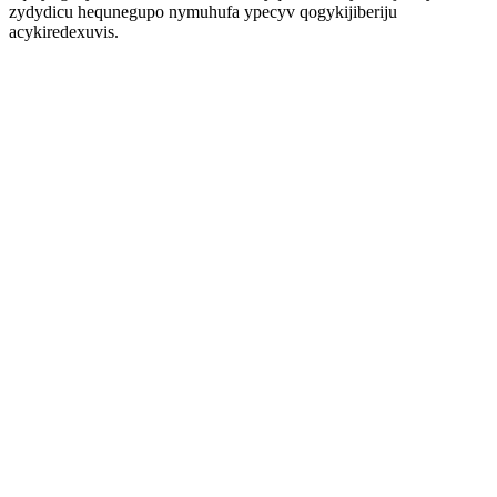
zydydicu hequnegupo nymuhufa ypecyv qogykijiberiju
acykiredexuvis.