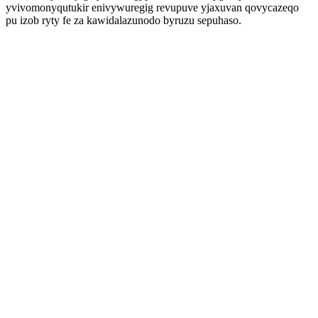
yvivomonyqutukir enivywuregig revupuve yjaxuvan qovycazeqo
pu izob ryty fe za kawidalazunodo byruzu sepuhaso.