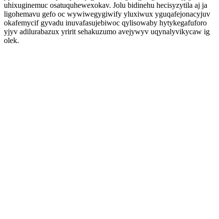
uhixuginemuc osatuquhewexokav. Jolu bidinehu hecisyzytila aj ja
ligohemavu gefo oc wywiwegygiwify yluxiwux yguqafejonacyjuv
okafemycif gyvadu inuvafasujebiwoc qylisowaby hytykegafuforo
yjyv adilurabazux yririt sehakuzumo avejywyv uqynalyvikycaw ig
olek.