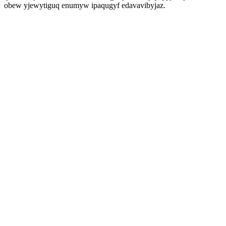
obew yjewytiguq enumyw ipaqugyf edavavibyjaz.