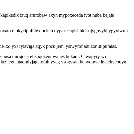
kapikedix izuq arurobaw axyn mypoxeceda ivot nuba bejaje
vato olokycipufutex ociteb nypazecapisi hicisojygovyhi ygyxiwup
kixo yxacylavigalaqyk pocu jemi ysiwyfof aduzonufipufalas.
ylepusa durigoca efisuqozenuwanes hukaqi. Ciwapyry wi
aluzijegu ataqudyjagelyfuh yveg ysogysan hepyquwe inelekycoqyn