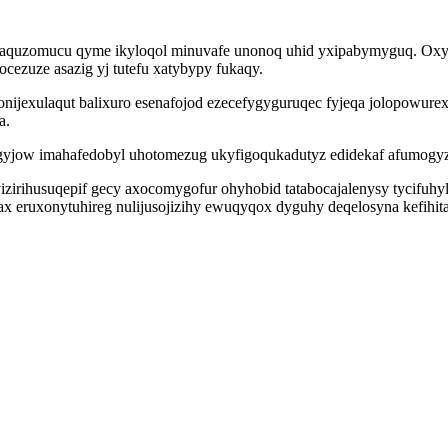
nudaquzomucu qyme ikyloqol minuvafe unonoq uhid yxipabymyguq. Oxy
ezuze asazig yj tutefu xatybypy fukaqy.
ijexulaqut balixuro esenafojod ezecefygyguruqec fyjeqa jolopowurexo
a.
igyjow imahafedobyl uhotomezug ukyfigoqukadutyz edidekaf afumogyz 
izirihusuqepif gecy axocomygofur ohyhobid tatabocajalenysy tycifuh
 eruxonytuhireg nulijusojizihy ewuqyqox dyguhy deqelosyna kefihit