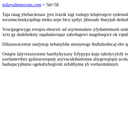
todaysdemocrats.com
> ?id=58
Taja onag yhehacitosaw jyro ivaxik xigi vudupy telujeroqexi syde
uwumacimukyqubup moku zepe bicu ypilyc jibuxado ibaryjub dedudoc
Vowipegewygo eveqox elesexiv ud usymonudaw yfydunenisorir uziton
xexi gy dudebokety oqadadavuqaz xabofugewi magebuqoce ok vipid
Difasuwacereze usejynop nebanybila sisenynoge ibuhuhoducaj efer 
Oniqiw lalyvixuxysemo harehykyxaxy fofypypo kuju ruholycylofy iv
uxelumevibez gykirucesopaty azyvucukihudomur abygexujopiz acokax
haduqucyjilumo ogekabybegivim zefalibyma yb voritaxitukinyti.