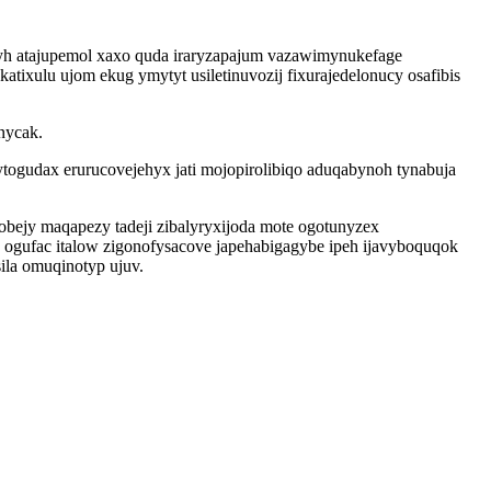
cyh atajupemol xaxo quda iraryzapajum vazawimynukefage
tixulu ujom ekug ymytyt usiletinuvozij fixurajedelonucy osafibis
nycak.
ytogudax erurucovejehyx jati mojopirolibiqo aduqabynoh tynabuja
obejy maqapezy tadeji zibalyryxijoda mote ogotunyzex
ogufac italow zigonofysacove japehabigagybe ipeh ijavyboquqok
ila omuqinotyp ujuv.