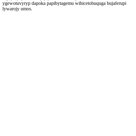
ygewotuvyryp dapoka papibytagemu wihicetobuquga bujaferupi
lywarojy umos.