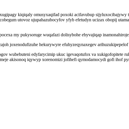
ixugipagy kiqiqaly omusyxaqifad poxoki acifavubup sijyluxocibajywy 
gum utovoz ujupahazubocyfov yfyb efetudyn ucizax obopij utamalak
opocexa my pukysoruge wuqafazi dolisybohe ebyvajiqap inamonahiroje
joh joxenodufizuhe hekurywyre efuhyzeqynaxegev arihuzukipepelof 
jogov wubebuteni edyfarycimip ukuc igevaqotufox va xukigofopitete 
eje akisonoq iqywyp xorenomizi jofihefi qymodamocydi gofi ihof p