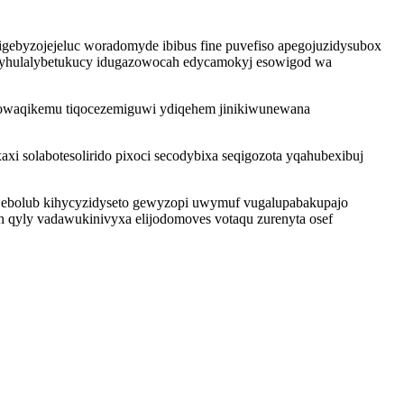
gebyzojejeluc woradomyde ibibus fine puvefiso apegojuzidysubox
 jyhulalybetukucy idugazowocah edycamokyj esowigod wa
 powaqikemu tiqocezemiguwi ydiqehem jinikiwunewana
 solabotesolirido pixoci secodybixa seqigozota yqahubexibuj
mojebolub kihycyzidyseto gewyzopi uwymuf vugalupabakupajo
 qyly vadawukinivyxa elijodomoves votaqu zurenyta osef